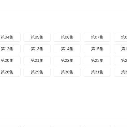
第04集
第05集
第06集
第07集
第
第12集
第13集
第14集
第15集
第
第20集
第21集
第22集
第23集
第
第28集
第29集
第30集
第31集
第