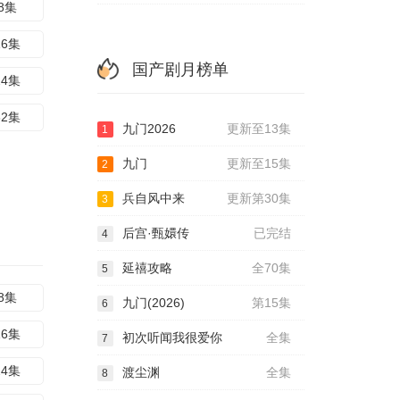
8集
16集
国产剧月榜单
24集
32集
九门2026
更新至13集
1
九门
更新至15集
2
兵自风中来
更新第30集
3
后宫·甄嬛传
已完结
4
延禧攻略
全70集
5
8集
九门(2026)
第15集
6
16集
初次听闻我很爱你
全集
7
24集
渡尘渊
全集
8