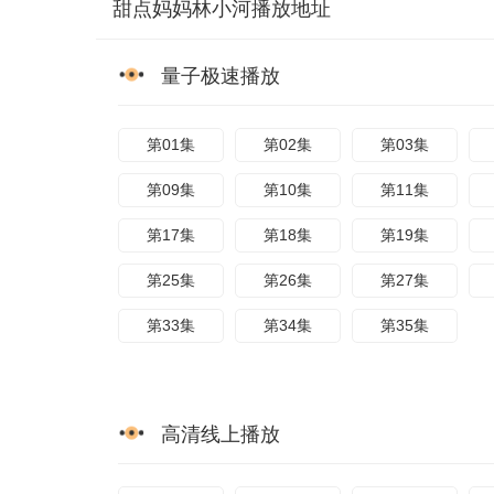
甜点妈妈林小河播放地址
量子极速播放
第01集
第02集
第03集
第09集
第10集
第11集
第17集
第18集
第19集
第25集
第26集
第27集
第33集
第34集
第35集
高清线上播放