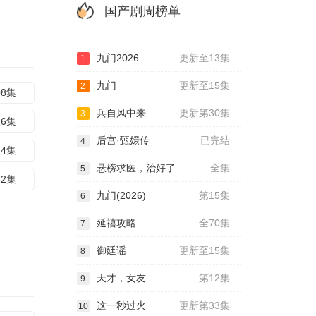
国产剧周榜单
九门2026
更新至13集
1
九门
更新至15集
2
08集
兵自风中来
更新第30集
3
16集
后宫·甄嬛传
已完结
4
24集
悬榜求医，治好了
全集
5
32集
九门(2026)
第15集
6
延禧攻略
全70集
7
御廷谣
更新至15集
8
天才，女友
第12集
9
这一秒过火
更新第33集
10