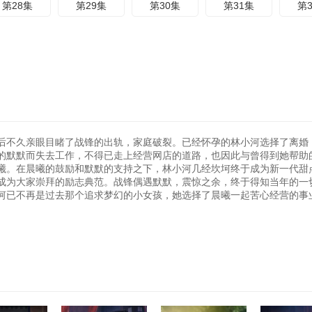
第28集
第29集
第30集
第31集
第
不久亲眼目睹了战锋的出轨，家庭破裂。已经怀孕的林小河选择了离婚
的默默而失去工作，不得已走上经营网店的道路，也因此与曾得到她帮助
曦。在晨曦的鼓励和默默的支持之下，林小河几经坎坷终于成为新一代甜
成为大家崇拜的励志典范。战锋偶遇默默，震惊之余，终于得知当年的一
河已不再是过去那个追求梦幻的小女孩，她选择了晨曦一起苦心经营的事