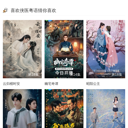
喜欢侠医粤语猜你喜欢
第18集
第14集
第18集
云归槿时安
幽宅奇谭
昭阳公主