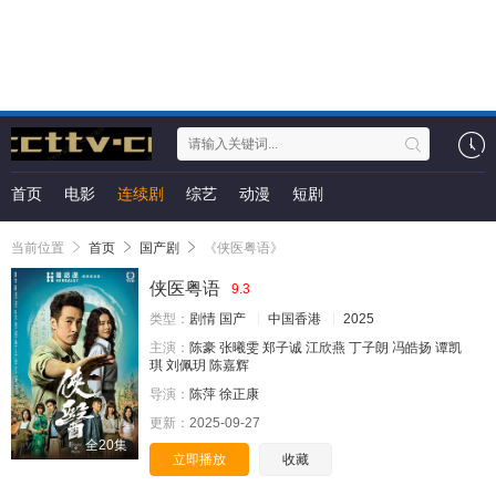
首页
电影
连续剧
综艺
动漫
短剧
当前位置
首页
国产剧
《侠医粤语》
侠医粤语
9.3
类型：
剧情
国产
中国香港
2025
主演：
陈豪
张曦雯
郑子诚
江欣燕
丁子朗
冯皓扬
谭凯
琪
刘佩玥
陈嘉辉
导演：
陈萍
徐正康
更新：
2025-09-27
全20集
立即播放
收藏