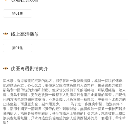
第01集
线上高清播放
第01集
侠医粤语剧情简介
深水埗，香港最龍蛇混雜的地方，卻孕育出一股俠義情懷，成就一個現代傳奇。
他經歷過死亡，心心念念，要傳承父親濟世為懷的人道精神，接受過西方教育，
卻熱衷中國傳統的太極和射藝。他深信父親傳下來的活絡油，可以通經絡、治未
病，身為中醫師，更矢志改變一般都市人對痛症只會濫用止痛藥的陋習，用現代
化的方法包裝營銷家族藥油，不為金錢，只為宣揚一種理念，中藥油不比西方的
止痛藥差，而且更安全，副作用更少。 為了進一步推廣中醫，他沒有停下
來，活用中國第一部醫書《黃帝內經》醫學理論，無償救治一個又一個被西醫放
棄的病人，治療各種奇難雜症，甚至冒險用上獨特的針灸方法，就算被推上風口
浪尖也無畏無懼，只求為這些貧苦絕望的病人提供西醫外的另一個選擇，帶來希
望?