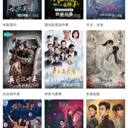
第24集已完结
第23集已完结
第14集
长歌莫问
我当卧底这件事
天才，女友
第36集已完结
更新至11集
更新至18集
兵自风中来
米良与麦青
长夜如歌