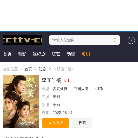
首页
电影
连续剧
综艺
动漫
短剧
当前位置
首页
短剧
《双面丫鬟》
双面丫鬟
6.1
类型：
古装仙侠
中国大陆
2025
主演：
未知
导演：
未知
更新：
2025-08-15
立即播放
收藏
全集完结