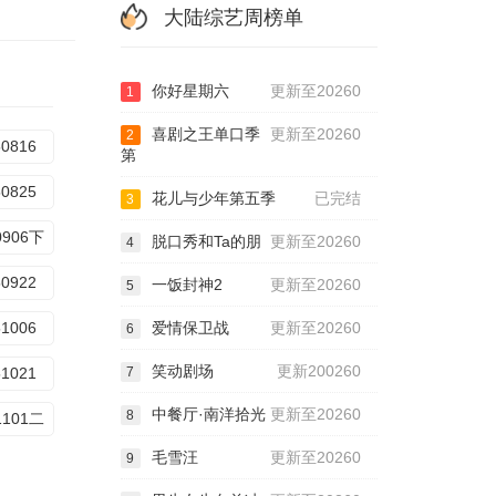
大陆综艺周榜单
你好星期六
更新至20260
1
喜剧之王单口季
更新至20260
2
50816
第
50825
花儿与少年第五季
已完结
3
0906下
脱口秀和Ta的朋
更新至20260
4
50922
一饭封神2
更新至20260
5
51006
爱情保卫战
更新至20260
6
笑动剧场
更新200260
51021
7
中餐厅·南洋拾光
更新至20260
8
1101二
毛雪汪
更新至20260
9