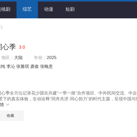
连续剧
综艺
动漫
短剧
季》
同心季
3.0
地区：
大陆
年份：
2025
思纯
李沁
张雅琪
龚俊
张晚意
同心季全方位记录花少团在共建“一带一路”合作项目、中外民间交流、中
景下的真实体验，生动诠释“同舟共济·同心协力”的时代主题，呈现中国与
详情
收藏