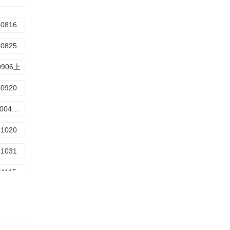
50816
50825
0906上
50920
20251004母带
51020
51031
51115