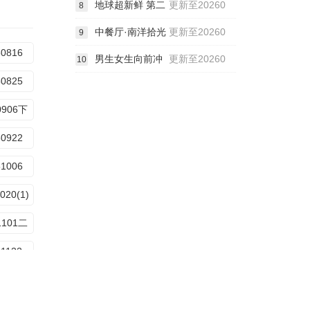
地球超新鲜 第二
更新至20260
8
中餐厅·南洋拾光
更新至20260
9
50816
男生女生向前冲
更新至20260
10
50825
0906下
50922
51006
020(1)
1101二
51122