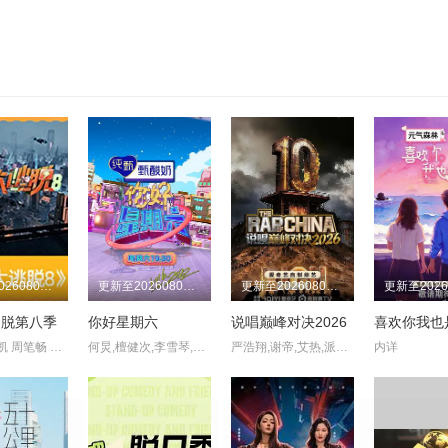
更新至20260807期
更新至20260807期
更新至20260807期
逃脱第八季
你好星期六
说唱巅峰对决2026
大张伟 许凯 周笔畅 彭昱畅 张真源 陈哲远
何炅,檀健次,李雪琴,秦霄贤,王鹤棣,黄明昊,蔡文静,赵小棠,冯禧
严浩翔,谢帝,艾热,派克特,功夫胖,盛宇,杨长青,刘嘉裕,米尔艾力,李斯丹妮,布瑞吉,翁杰,黄旭,杨博睿,吴嘉轩,白景屹,贰万,孙旸,李大奔,徐赢,郭颖
内详