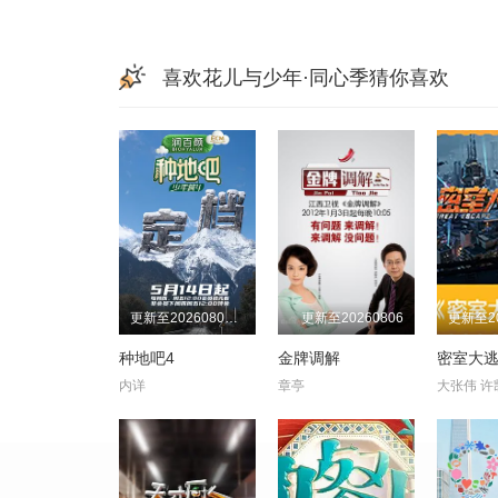
喜欢花儿与少年·同心季猜你喜欢
更新至20260807(第26期下)
更新至20260806
种地吧4
金牌调解
密室大
内详
章亭