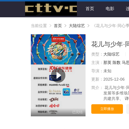
首页
电影
当前位置
首页
大陆综艺
《花儿与少年·同心
花儿与少年·
类型：
大陆综艺
主演：
那英
陈数
马
导演：
未知
更新：
2025-12-06
简介：
花儿与少年·
发展等多维场
共建共享、
立即播放
已完结