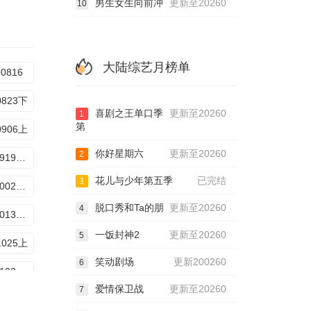
男生女生向前冲
更新至20260
10
大陆综艺月榜单
50816
0823下
喜剧之王单口季
更新至20260
1
第
0906上
你好星期六
更新至20260
2
20250919超前营业
花儿与少年第五季
已完结
3
20251002特别企划
脱口秀和Ta的朋
更新至20260
4
20251013加更版
一饭封神2
更新至20260
5
1025上
笑动剧场
更新200260
6
20251102独家记忆马思纯篇
爱情保卫战
更新至20260
7