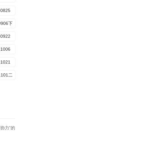
50825
0906下
50922
51006
51021
1101二
协力”的