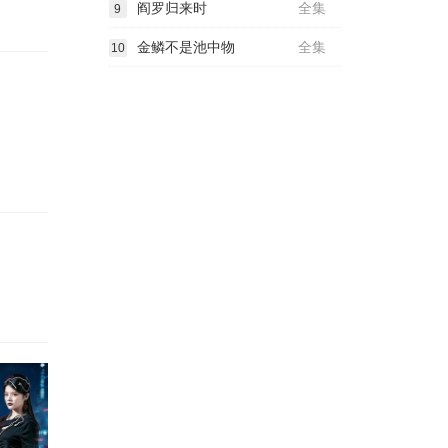
阎罗归来时
全集
9
金鳞不是池中物
全集
10