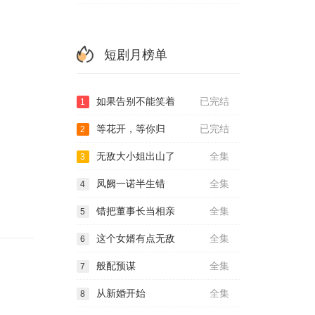
短剧月榜单
如果告别不能笑着
已完结
1
等花开，等你归
已完结
2
无敌大小姐出山了
全集
3
凤阙一诺半生错
全集
4
错把董事长当相亲
全集
5
这个女婿有点无敌
全集
6
般配预谋
全集
7
从新婚开始
全集
8