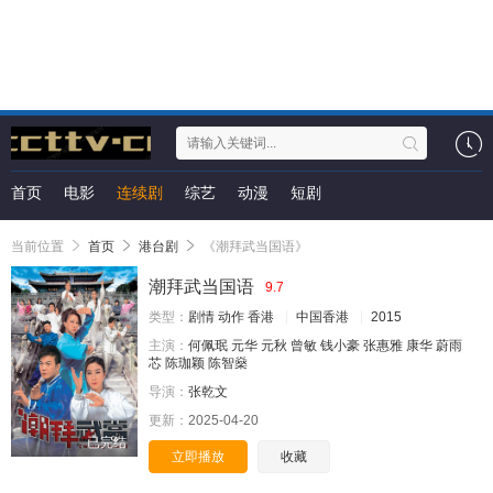
首页
电影
连续剧
综艺
动漫
短剧
当前位置
首页
港台剧
《潮拜武当国语》
潮拜武当国语
9.7
类型：
剧情
动作
香港
中国香港
2015
主演：
何佩珉
元华
元秋
曾敏
钱小豪
张惠雅
康华
蔚雨
芯
陈珈颖
陈智燊
导演：
张乾文
更新：
2025-04-20
已完结
立即播放
收藏