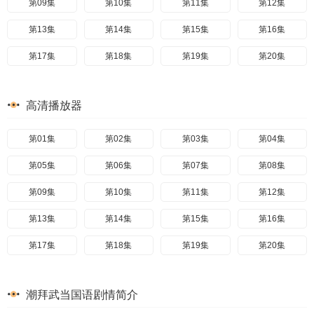
第09集
第10集
第11集
第12集
第13集
第14集
第15集
第16集
第17集
第18集
第19集
第20集
高清播放器
第01集
第02集
第03集
第04集
第05集
第06集
第07集
第08集
第09集
第10集
第11集
第12集
第13集
第14集
第15集
第16集
第17集
第18集
第19集
第20集
潮拜武当国语剧情简介