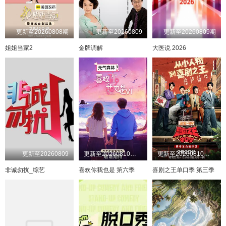
更新至20260808期
更新至20260809
更新至20260809期
姐姐当家2
金牌调解
大医说 2026
更新至20260809
更新至20260810喜欢你日记第10期上
更新至20260810收工了！
非诚勿扰_综艺
喜欢你我也是 第六季
喜剧之王单口季 第三季