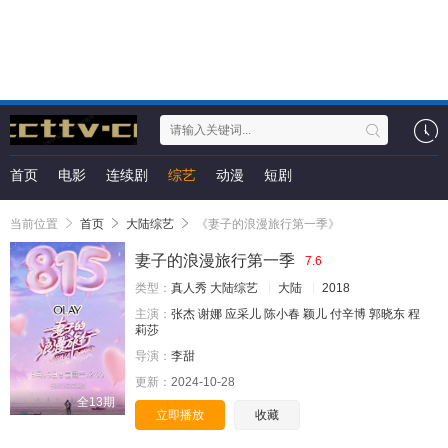
首页
电影
连续剧
综艺
动漫
短剧
当前位置
首页
大陆综艺
《妻子的浪漫旅行第一季》
妻子的浪漫旅行第一季
7.6
类型：
真人秀
大陆综艺
大陆
2018
主演：
张杰
谢娜
应采儿
陈小春
颖儿
付辛博
郭晓东
程
莉莎
导演：
李甜
更新：
2024-10-28
全13期
立即播放
收藏